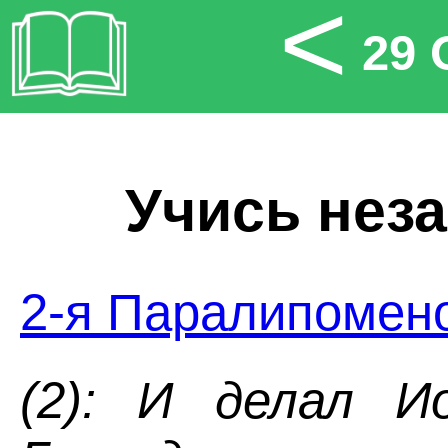
<
29 
Учись нез
2-я Паралипомено
(2): И делал И