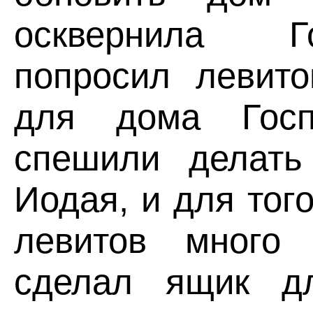
осквернила Г
попросил левито
для дома Гос
спешили делать
Иодая, и для тог
левитов много 
сделал ящик д