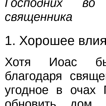
Господних в
священника
1. Хорошее влия
Хотя Иоас бы
благодаря свяще
угодное в очах 
обновить дом Г