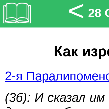
<
28 
Как изр
2-я Паралипомено
(3б): И сказал и