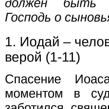
должен быть 
Господь о сынов
1. Иодай – чело
верой (1-11)
Спасение Иоа
моментом в су
заботился свяще