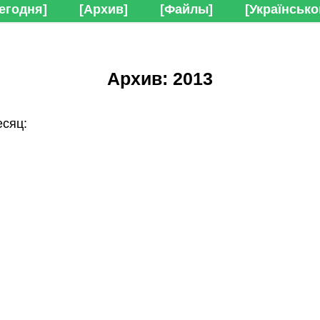
егодня]
[Архив]
[Файлы]
[Українсько
Архив: 2013
сяц: