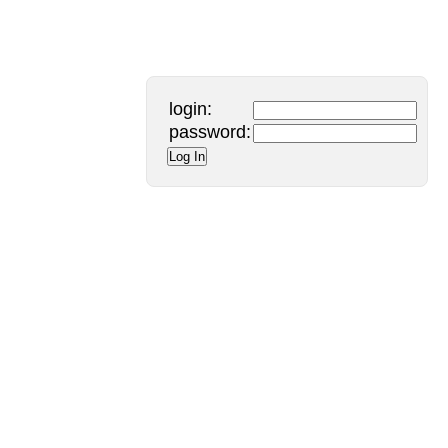
login:
password:
Log In