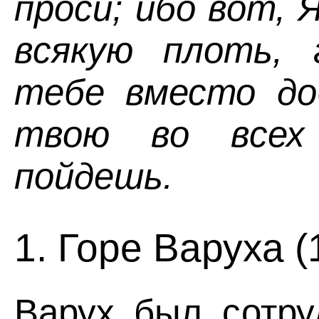
проси; ибо вот, 
всякую плоть, 
тебе вместо до
твою во всех
пойдешь.
1. Горе Варуха (
Варух был сотру