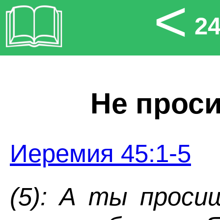
<
2
Не проси
Иеремия 45:1-5
(5): А ты проси