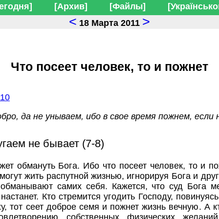
егодня]
[Архив]
[Файлы]
[Українсько
<
>
18 Марта 2011
Что посеет человек, то и пожнет
-10
добро, да не унываем, ибо в свое время пожнем, если
угаем не бывает (7-8)
жет обмануть Бога. Ибо что посеет человек, то и пож
 могут жить распутной жизнью, игнорируя Бога и дру
 обманывают самих себя. Кажется, что суд Бога м
настанет. Кто стремится угодить Господу, повинуясь
у, тот сеет доброе семя и пожнет жизнь вечную. А к
влетворению собственных физических желаний