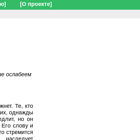
ю]
[О проекте]
 не ослабеем
нет. Те, кто
гих, однажды
едлит, но он
 Его слову и
то стремится
, наследует