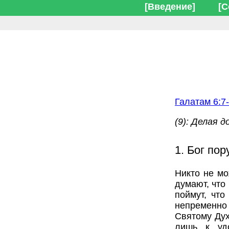
[Введение]
[С
Галатам 6:7
(9): Делая 
1. Бог пор
Никто не мо
думают, что
поймут, что
непременно 
Святому Дух
лишь к удо