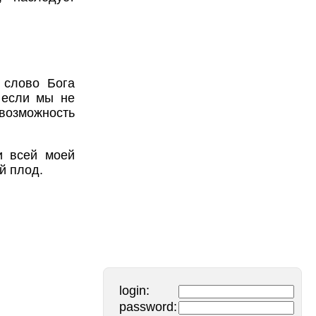
 слово Бога
 если мы не
возможность
и всей моей
й плод.
login:
password: