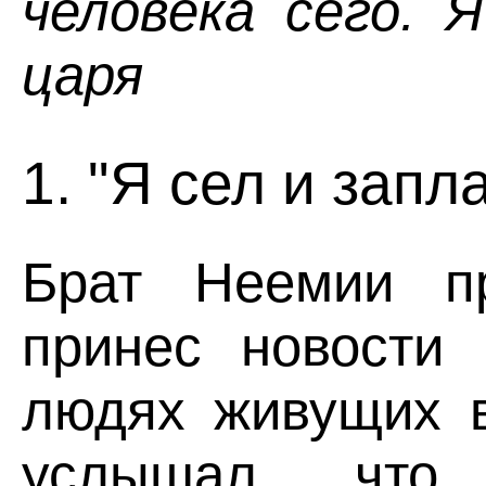
человека сего. 
царя
1. "Я сел и запла
Брат Неемии п
принес новости
людях живущих в
услышал что 