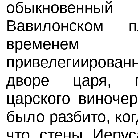
обыкновенны
Вавилонском 
времене
привелегиирова
дворе царя, п
царского виноче
было разбито, ко
что стены Иерус