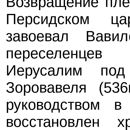
Возвращение пле
Персидском ца
завоевал Вавил
переселенце
Иерусалим под 
Зоровавеля (536
руководством в
восстановлен х