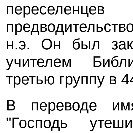
переселенце
предводительств
н.э. Он был за
учителем Библ
третью группу в 44
В переводе им
"Господь уте