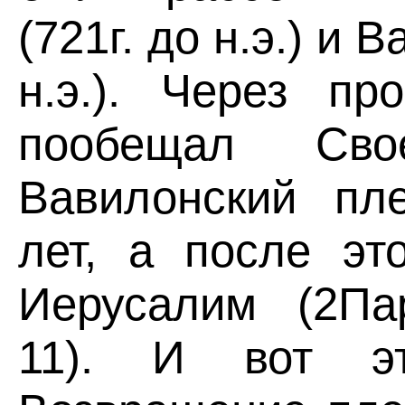
(721г. до н.э.) и 
н.э.). Через пр
пообещал Сво
Вавилонский пл
лет, а после эт
Иерусалим (2Пар
11). И вот э